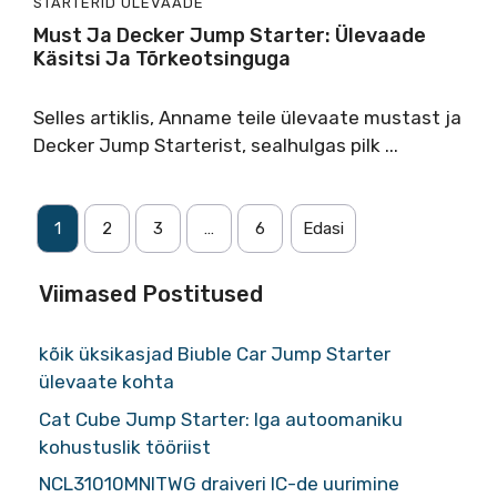
STARTERID
ÜLEVAADE
Must Ja Decker Jump Starter: Ülevaade
Käsitsi Ja Tõrkeotsinguga
Selles artiklis, Anname teile ülevaate mustast ja
Decker Jump Starterist, sealhulgas pilk ...
1
2
3
…
6
Edasi
Viimased Postitused
kõik üksikasjad Biuble Car Jump Starter
ülevaate kohta
Cat Cube Jump Starter: Iga autoomaniku
kohustuslik tööriist
NCL31010MNITWG draiveri IC-de uurimine