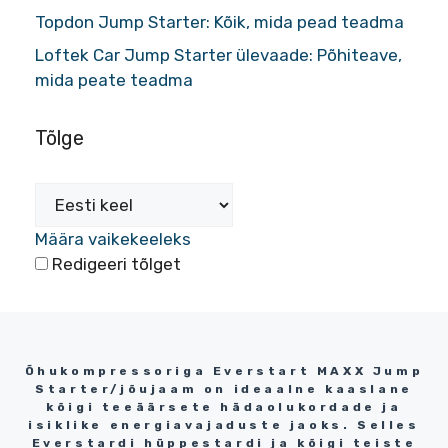
Topdon Jump Starter: Kõik, mida pead teadma
Loftek Car Jump Starter ülevaade: Põhiteave,
mida peate teadma
Tõlge
Määra vaikekeeleks
Redigeeri tõlget
Õhukompressoriga Everstart MAXX Jump
Starter/jõujaam on ideaalne kaaslane
kõigi teeäärsete hädaolukordade ja
isiklike energiavajaduste jaoks. Selles
Everstardi hüppestardi ja kõigi teiste