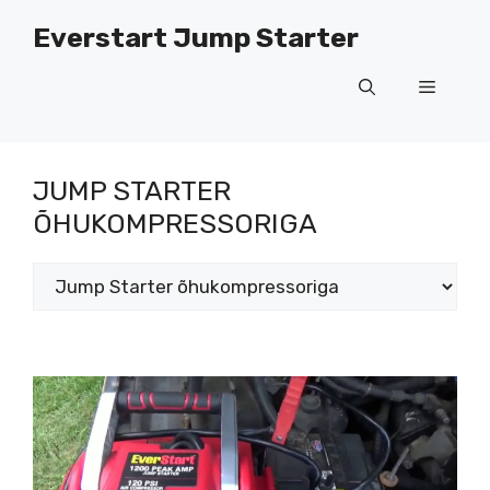
Mine
Everstart Jump Starter
sisu
juurde
Menüü
JUMP STARTER
ÕHUKOMPRESSORIGA
Kategooriad