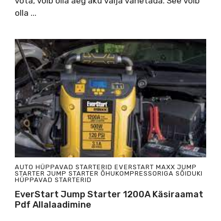
võta, võib olla aeg aku välja vahetada. See võib
olla ...
AUTO HÜPPAVAD STARTERID
EVERSTART MAXX JUMP
STARTER
JUMP STARTER ÕHUKOMPRESSORIGA
SÕIDUKI
HÜPPAVAD STARTERID
EverStart Jump Starter 1200A Käsiraamat
Pdf Allalaadimine