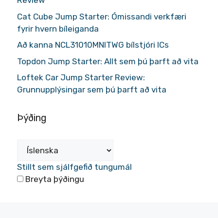
Review
Cat Cube Jump Starter: Ómissandi verkfæri
fyrir hvern bíleiganda
Að kanna NCL31010MNITWG bílstjóri ICs
Topdon Jump Starter: Allt sem þú þarft að vita
Loftek Car Jump Starter Review:
Grunnupplýsingar sem þú þarft að vita
Þýðing
Stillt sem sjálfgefið tungumál
Breyta þýðingu