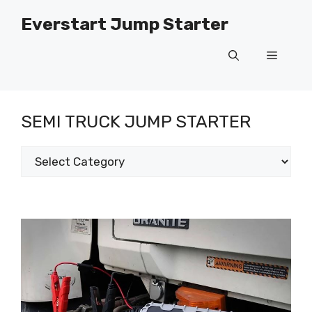
Fara
Everstart Jump Starter
í
efni
Matseði
SEMI TRUCK JUMP STARTER
Flokkar