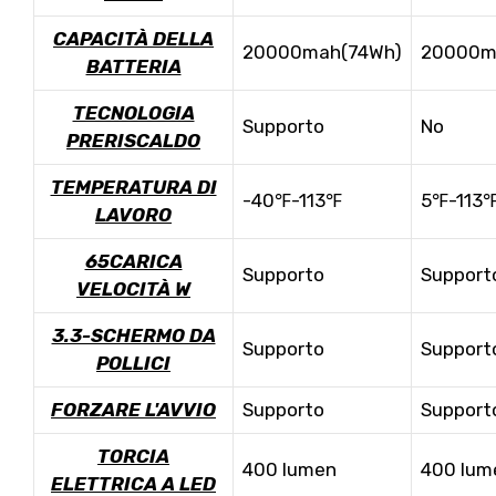
CAPACITÀ DELLA
20000mah(74Wh)
20000m
BATTERIA
TECNOLOGIA
Supporto
No
PRERISCALDO
TEMPERATURA DI
-40℉-113℉
5℉-113
LAVORO
65CARICA
Supporto
Support
VELOCITÀ W
3.3-SCHERMO DA
Supporto
Support
POLLICI
FORZARE L'AVVIO
Supporto
Support
TORCIA
400 lumen
400 lum
ELETTRICA A LED