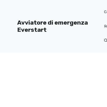
Salta
al
C
contenuto
Avviatore di emergenza
R
Everstart