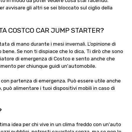
auto in modo da poter vedere cosa stai facendo.
avvisare gli altri se sei bloccato sul ciglio della
RTA COSTCO CAR JUMP STARTER?
ata di mano durante i mesi invernali. L'opinione di
ene. Se non ti dispiace che lo dica, Ti dirò che sono
iatore di emergenza di Costco e sento anche che
imento per chiunque guidi un'automobile.
to con partenza di emergenza. Può essere utile anche
 può alimentare i tuoi dispositivi mobili in caso di
?
tima idea per chi vive in un clima freddo con un'auto
 i mezzi pubblici, potresti cavartela senza, ma se non lo