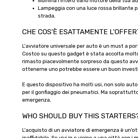
Illumina l'intero vano motore della tua 
Lampeggia con una luce rossa brillante per 
strada.
CHE COS'È ESATTAMENTE L'OFFE
L'avviatore universale per auto è un must a port
Costco su questo gadget è stata accolta molto b
rimasto piacevolmente sorpreso da questo avv
ottenerne uno potrebbe essere un buon invest
E questo dispositivo ha molti usi, non solo au
per il gonfiaggio dei pneumatici. Ma soprattutto,
emergenza.
WHO SHOULD BUY THIS STARTERS
L'acquisto di un avviatore di emergenza è un'ot
inaffidabile. Se vivi in ​​o vicino a una città con