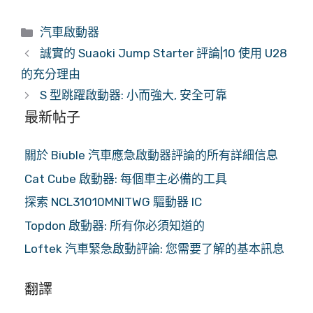
類
汽車啟動器
別
誠實的 Suaoki Jump Starter 評論|10 使用 U28
的充分理由
S 型跳躍啟動器: 小而強大, 安全可靠
最新帖子
關於 Biuble 汽車應急啟動器評論的所有詳細信息
Cat Cube 啟動器: 每個車主必備的工具
探索 NCL31010MNITWG 驅動器 IC
Topdon 啟動器: 所有你必須知道的
Loftek 汽車緊急啟動評論: 您需要了解的基本訊息
翻譯