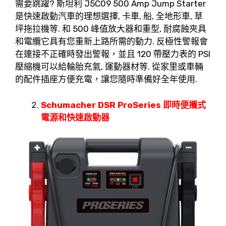
需要跳躍? 斯坦利 J5C09 500 Amp Jump Starter
是快速啟動汽車的理想選擇, 卡車, 船, 全地形車, 草
坪拖拉機等. 和 500 峰值放大器和重型, 耐腐蝕夾具
和電纜它具有您重新上路所需的動力. 反極性警報會
在連接不正確時發出警報，並且 120 帶壓力表的 PSI
壓縮機可以給輪胎充氣, 運動器材等. 從家里或車輛
的配件插座方便充電，讓您隨時準備好全年使用.
Schumacher DSR ProSeries 即時便攜式
電源和快速啟動器