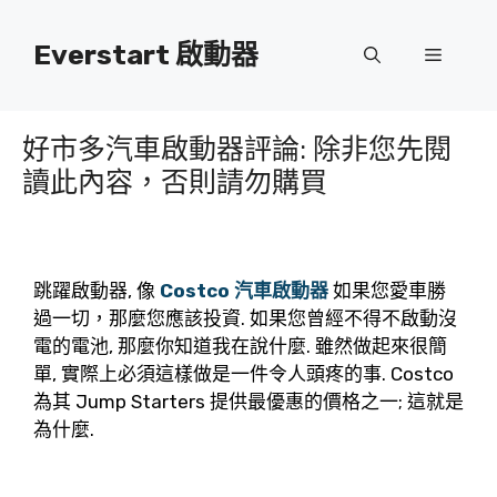
跳
到
Everstart 啟動器
菜
內
容
單
好市多汽車啟動器評論: 除非您先閱
讀此內容，否則請勿購買
跳躍啟動器, 像
Costco 汽車啟動器
如果您愛車勝
過一切，那麼您應該投資. 如果您曾經不得不啟動沒
電的電池, 那麼你知道我在說什麼. 雖然做起來很簡
單, 實際上必須這樣做是一件令人頭疼的事. Costco
為其 Jump Starters 提供最優惠的價格之一; 這就是
為什麼.