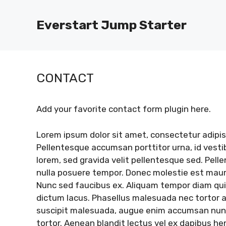
Skip
to
Everstart Jump Starter
content
CONTACT
Add your favorite contact form plugin here.
Lorem ipsum dolor sit amet, consectetur adipisc
Pellentesque accumsan porttitor urna, id vest
lorem, sed gravida velit pellentesque sed. Pell
nulla posuere tempor. Donec molestie est mau
Nunc sed faucibus ex. Aliquam tempor diam quis
dictum lacus. Phasellus malesuada nec tortor a
suscipit malesuada, augue enim accumsan nunc, 
tortor. Aenean blandit lectus vel ex dapibus hen