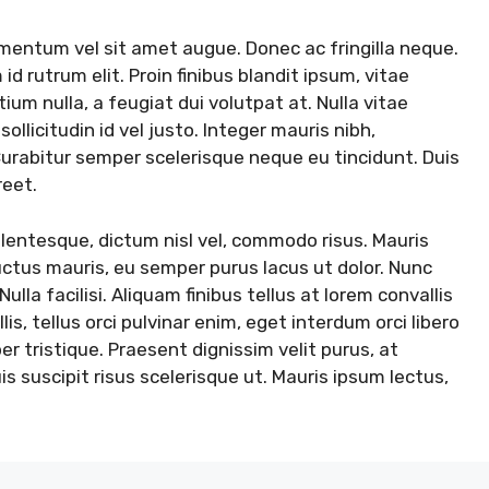
mentum vel sit amet augue. Donec ac fringilla neque.
id rutrum elit. Proin finibus blandit ipsum, vitae
ium nulla, a feugiat dui volutpat at. Nulla vitae
sollicitudin id vel justo. Integer mauris nibh,
Curabitur semper scelerisque neque eu tincidunt. Duis
reet.
ellentesque, dictum nisl vel, commodo risus. Mauris
uctus mauris, eu semper purus lacus ut dolor. Nunc
ulla facilisi. Aliquam finibus tellus at lorem convallis
is, tellus orci pulvinar enim, eget interdum orci libero
 tristique. Praesent dignissim velit purus, at
quis suscipit risus scelerisque ut. Mauris ipsum lectus,