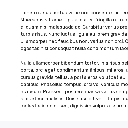
Donec cursus metus vitae orci consectetur fer
Maecenas sit amet ligula id arcu fringilla rutrum 
aliquam nisl malesuada ac. Curabitur varius pret
turpis risus. Nunc luctus ligula eu lorem gravida 
ullamcorper nec faucibus non, varius non orci. 
egestas nisl consequat nulla condimentum lao
Nulla ullamcorper bibendum tortor. In a risus p
porta, orci eget condimentum finibus, mi eros l
cursus gravida tellus, a porta eros volutpat eu. N
dapibus. Phasellus tempus, orci vel vehicula moll
ac ipsum. Praesent posuere massa varius semper
aliquet mi iaculis in. Duis suscipit velit turpis, 
molestie id dolor sed, dignissim vulputate arcu.