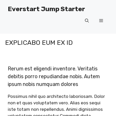
Skip
Everstart Jump Starter
to
content
Menu
EXPLICABO EUM EX ID
Rerum est eligendi inventore. Veritatis
debitis porro repudiandae nobis. Autem
ipsum nobis numquam dolores
Possimus nihil quo architecto laboriosam. Dolor
non et quas voluptatem vero. Alias eos sequi
iste totam non repellendus. Animi dignissimos
voluptatem consectetur Commodi dicta